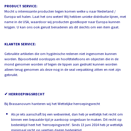
PRODUCT SERVICE:
Mocht u interessante producten tegen komen welke u naar Nederland /
Europa wil halen. Laat het ons weten! Wij hebben unieke distributie lijnen, met
name in de USA, waardoor wij producten goedkoper naar Europa kunnen
krijgen. U kan ons ook gerust benaderen als dit slechts om een item gaat.
KLANTEN SERVICE:
Gebruikte artikelen die om hygiënische redenen niet ingenomen kunnen
worden. Bijvoorbeeld oordopjes en hoofdtelefoons en objecten die in de
mond genomen worden of tegen de lippen aan gedrukt kunnen worden
alleen terug genomen als deze nog in de seal verpakking zitten en niet zijn
gebruikt.
✔ HERROEPINGSRECHT
Bij Brassanovum hanteren wij het Wettelijke herroepingsrecht
Als je iets aanschaft bij een webwinkel, dan heb je wettelijk het recht om
binnen een bepaalde tijd je aankoop ongedaan te maken. Dit recht op
bedenktijd heet het 'herroepingsrecht'. Sinds 13 juni 2014 heb je wettelijk
minimaal recht op veertien dagen bedenktijd.