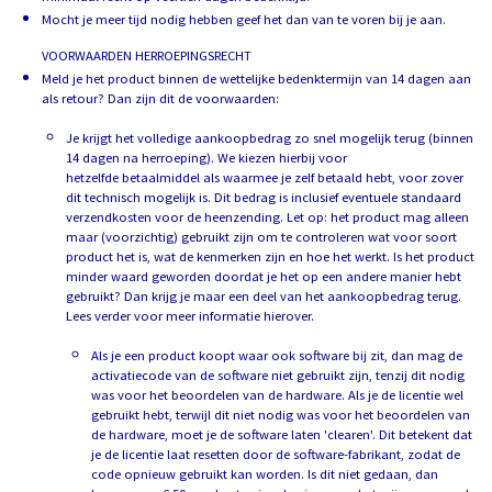
Mocht je meer tijd nodig hebben geef het dan van te voren bij je aan.
VOORWAARDEN HERROEPINGSRECHT
Meld je het product binnen de wettelijke bedenktermijn van 14 dagen aan
als retour? Dan zijn dit de voorwaarden:
Je krijgt het volledige aankoopbedrag zo snel mogelijk terug (binnen
14 dagen na herroeping). We kiezen hierbij voor
hetzelfde betaalmiddel als waarmee je zelf betaald hebt, voor zover
dit technisch mogelijk is. Dit bedrag is inclusief eventuele standaard
verzendkosten voor de heenzending. Let op: het product mag alleen
maar (voorzichtig) gebruikt zijn om te controleren wat voor soort
product het is, wat de kenmerken zijn en hoe het werkt. Is het product
minder waard geworden doordat je het op een andere manier hebt
gebruikt? Dan krijg je maar een deel van het aankoopbedrag terug.
Lees verder voor meer informatie hierover.
Als je een product koopt waar ook software bij zit, dan mag de
activatiecode van de software niet gebruikt zijn, tenzij dit nodig
was voor het beoordelen van de hardware. Als je de licentie wel
gebruikt hebt, terwijl dit niet nodig was voor het beoordelen van
de hardware, moet je de software laten 'clearen'. Dit betekent dat
je de licentie laat resetten door de software-fabrikant, zodat de
code opnieuw gebruikt kan worden. Is dit niet gedaan, dan