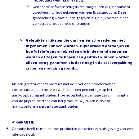
het product weer naar je terug.
Geopende software terugsturen mag alleen als je daarvoor
goedkeuring hebt gekregen van een Brassanovum. Deze
goedkeuring wordt alleen gegeven als je bijvoorbeeld het
verkeerde product hebt ontvangen.
Gebruikte artikelen die om hygiënische redenen niet
ingenomen kunnen worden. Bijvoorbeeld oordopjes en
hoofdtelefoons en objecten die in de mond genomen
worden of tegen de lippen aan gedrukt kunnen worden
alleen terug genomen als deze nog in de seal verpakking
zitten en niet zijn gebruikt.
Als een geretourneerd product niet voldoet aan bovenstaande
voorwaarden, dan moeten we helaas een percentage op het
aankoopbedrag inhouden. Hoe hoog het percentage zal zijn, hangt af
van de prijs en de staat van het product. Wij zullen hiervoor
marktconforme percentage aanhouden
✔ GARANTIE
Garantie heeft te maken met producten die defect zijn als gevolg van een
fabricagefout.