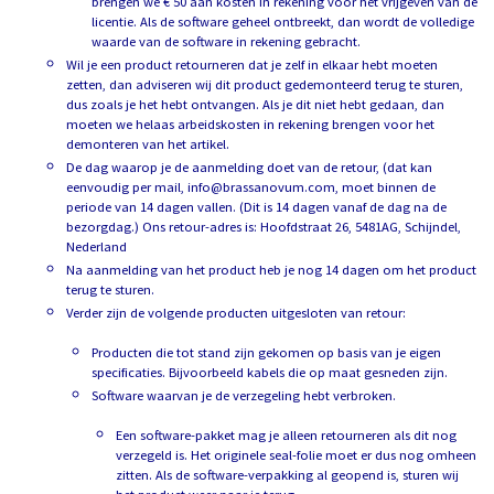
brengen we € 50 aan kosten in rekening voor het vrijgeven van de
licentie. Als de software geheel ontbreekt, dan wordt de volledige
waarde van de software in rekening gebracht.
Wil je een product retourneren dat je zelf in elkaar hebt moeten
zetten, dan adviseren wij dit product gedemonteerd terug te sturen,
dus zoals je het hebt ontvangen. Als je dit niet hebt gedaan, dan
moeten we helaas arbeidskosten in rekening brengen voor het
demonteren van het artikel.
De dag waarop je de aanmelding doet van de retour, (dat kan
eenvoudig per mail, info@brassanovum.com, moet binnen de
periode van 14 dagen vallen. (Dit is 14 dagen vanaf de dag na de
bezorgdag.) Ons retour-adres is: Hoofdstraat 26, 5481AG, Schijndel,
Nederland
Na aanmelding van het product heb je nog 14 dagen om het product
terug te sturen.
Verder zijn de volgende producten uitgesloten van retour:
Producten die tot stand zijn gekomen op basis van je eigen
specificaties. Bijvoorbeeld kabels die op maat gesneden zijn.
Software waarvan je de verzegeling hebt verbroken.
Een software-pakket mag je alleen retourneren als dit nog
verzegeld is. Het originele seal-folie moet er dus nog omheen
zitten. Als de software-verpakking al geopend is, sturen wij