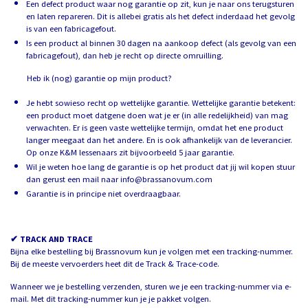
Een defect product waar nog garantie op zit, kun je naar ons terugsturen
en laten repareren. Dit is allebei gratis als het defect inderdaad het gevolg
is van een fabricagefout.
Is een product al binnen 30 dagen na aankoop defect (als gevolg van een
fabricagefout), dan heb je recht op directe omruilling.
Heb ik (nog) garantie op mijn product?
Je hebt sowieso recht op wettelijke garantie. Wettelijke garantie betekent:
een product moet datgene doen wat je er (in alle redelijkheid) van mag
verwachten. Er is geen vaste wettelijke termijn, omdat het ene product
langer meegaat dan het andere. En is ook afhankelijk van de leverancier.
Op onze K&M lessenaars zit bijvoorbeeld 5 jaar garantie.
Wil je weten hoe lang de garantie is op het product dat jij wil kopen stuur
dan gerust een mail naar info@brassanovum.com
Garantie is in principe niet overdraagbaar.
✔ TRACK AND TRACE
Bijna elke bestelling bij Brassnovum kun je volgen met een tracking-nummer.
Bij de meeste vervoerders heet dit de Track & Trace-code.
Wanneer we je bestelling verzenden, sturen we je een tracking-nummer via e-
mail. Met dit tracking-nummer kun je je pakket volgen.